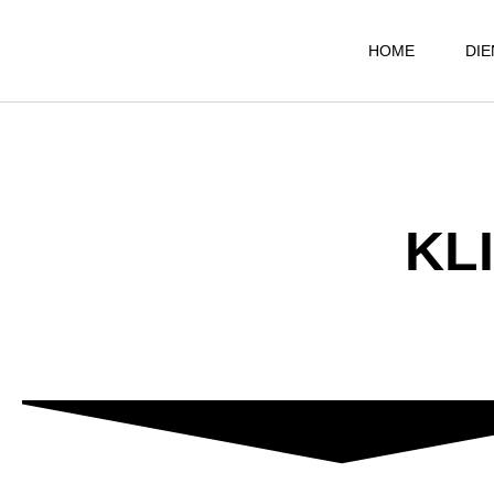
HOME
DI
KL